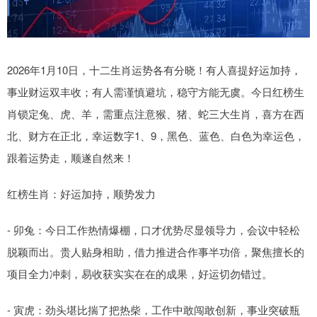
2026年1月10日，十二生肖运势各有分晓！有人喜提好运加持，
事业财运双丰收；有人需谨慎避坑，稳守方能无虞。今日红榜生
肖锁定兔、虎、羊，需重点注意猴、猪、蛇三大生肖，喜方在西
北、财方在正北，幸运数字1、9，黑色、蓝色、白色为幸运色，
跟着运势走，顺遂自然来！
红榜生肖：好运加持，顺势发力
- 卯兔：今日工作热情爆棚，口才优势尽显领导力，会议中轻松
脱颖而出。贵人贴身相助，借力推进合作事半功倍，聚焦擅长的
项目全力冲刺，易收获实实在在的成果，好运切勿错过。
- 寅虎：劲头堪比揣了把热柴，工作中敢闯敢创新，事业突破瓶