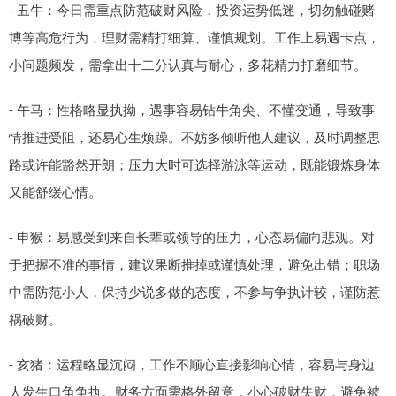
- 丑牛：今日需重点防范破财风险，投资运势低迷，切勿触碰赌
博等高危行为，理财需精打细算、谨慎规划。工作上易遇卡点，
小问题频发，需拿出十二分认真与耐心，多花精力打磨细节。
- 午马：性格略显执拗，遇事容易钻牛角尖、不懂变通，导致事
情推进受阻，还易心生烦躁。不妨多倾听他人建议，及时调整思
路或许能豁然开朗；压力大时可选择游泳等运动，既能锻炼身体
又能舒缓心情。
- 申猴：易感受到来自长辈或领导的压力，心态易偏向悲观。对
于把握不准的事情，建议果断推掉或谨慎处理，避免出错；职场
中需防范小人，保持少说多做的态度，不参与争执计较，谨防惹
祸破财。
- 亥猪：运程略显沉闷，工作不顺心直接影响心情，容易与身边
人发生口角争执。财务方面需格外留意，小心破财失财，避免被