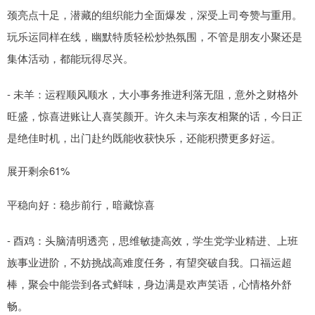
颈亮点十足，潜藏的组织能力全面爆发，深受上司夸赞与重用。
玩乐运同样在线，幽默特质轻松炒热氛围，不管是朋友小聚还是
集体活动，都能玩得尽兴。
- 未羊：运程顺风顺水，大小事务推进利落无阻，意外之财格外
旺盛，惊喜进账让人喜笑颜开。许久未与亲友相聚的话，今日正
是绝佳时机，出门赴约既能收获快乐，还能积攒更多好运。
展开剩余61%
平稳向好：稳步前行，暗藏惊喜
- 酉鸡：头脑清明透亮，思维敏捷高效，学生党学业精进、上班
族事业进阶，不妨挑战高难度任务，有望突破自我。口福运超
棒，聚会中能尝到各式鲜味，身边满是欢声笑语，心情格外舒
畅。