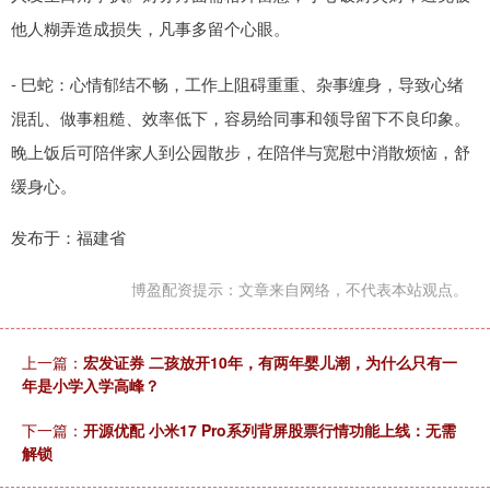
他人糊弄造成损失，凡事多留个心眼。
- 巳蛇：心情郁结不畅，工作上阻碍重重、杂事缠身，导致心绪
混乱、做事粗糙、效率低下，容易给同事和领导留下不良印象。
晚上饭后可陪伴家人到公园散步，在陪伴与宽慰中消散烦恼，舒
缓身心。
发布于：福建省
博盈配资提示：文章来自网络，不代表本站观点。
上一篇：
宏发证券 二孩放开10年，有两年婴儿潮，为什么只有一
年是小学入学高峰？
下一篇：
开源优配 小米17 Pro系列背屏股票行情功能上线：无需
解锁