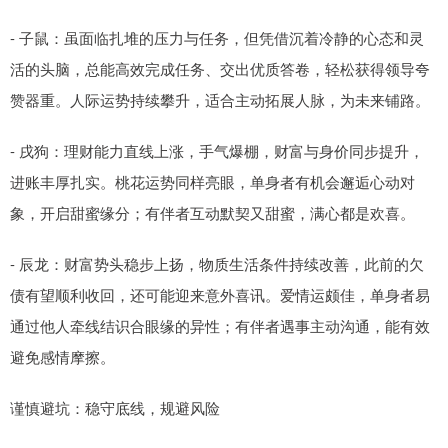
- 子鼠：虽面临扎堆的压力与任务，但凭借沉着冷静的心态和灵
活的头脑，总能高效完成任务、交出优质答卷，轻松获得领导夸
赞器重。人际运势持续攀升，适合主动拓展人脉，为未来铺路。
- 戌狗：理财能力直线上涨，手气爆棚，财富与身价同步提升，
进账丰厚扎实。桃花运势同样亮眼，单身者有机会邂逅心动对
象，开启甜蜜缘分；有伴者互动默契又甜蜜，满心都是欢喜。
- 辰龙：财富势头稳步上扬，物质生活条件持续改善，此前的欠
债有望顺利收回，还可能迎来意外喜讯。爱情运颇佳，单身者易
通过他人牵线结识合眼缘的异性；有伴者遇事主动沟通，能有效
避免感情摩擦。
谨慎避坑：稳守底线，规避风险