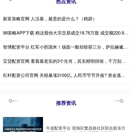
热点资讯
新富策略官网 人活着，最贵的是什么？（精辟）
98策略APP下载 精达股份大宗交易成交18.76万股 成交额220.81万元
智博配资平台 红军小胜国米！场面一般却斩获三分，萨拉赫尴尬落败斯洛特压阵称雄
宝贷配资官网 看着最老实的3个生肖，其实精明得很，千万别被骗了
杠杆配资公司官网 关税暴涨2100亿, 人民币节节升值? 资金逃离美国, 中国成唯一选择
推荐资讯
牛道配资平台 瑶海区繁昌路社区联合新东方