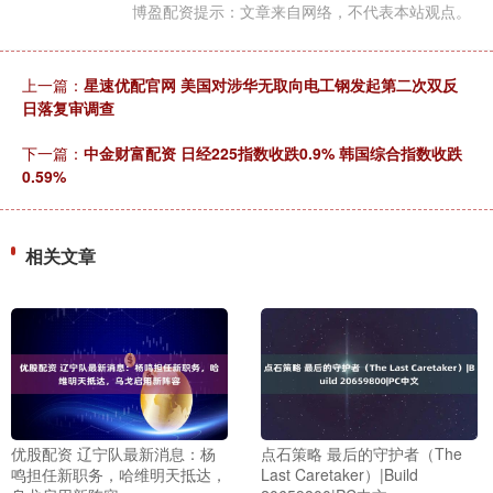
博盈配资提示：文章来自网络，不代表本站观点。
上一篇：
星速优配官网 美国对涉华无取向电工钢发起第二次双反
日落复审调查
下一篇：
中金财富配资 日经225指数收跌0.9% 韩国综合指数收跌
0.59%
相关文章
优股配资 辽宁队最新消息：杨
点石策略 最后的守护者（The
鸣担任新职务，哈维明天抵达，
Last Caretaker）|Build