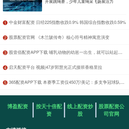
开展跳绳赛，少年儿童绳采飞扬展活力
​中金财富配资 日经225指数收跌0.9% 韩国综合指数收跌0.59%
1
​股票配资官网 《木兰陂传奇》核心符号精神寓意演变
2
​股壹佰配资APP下载 哺乳动物的幼崽一出生，就可以站起来走，为什么人类的幼崽却不行？_黑猩猩_妈妈_大脑
3
​启天配资平台 视频|47岁郭慧光正式接班香格里拉
4
​365配资APP下载 本赛季工资仅450万!美记：多支争冠球队正密切关注阿尔瓦拉多
5
博盈配资
按天十倍配
线上配资炒
股票配资公
资
股
司官网