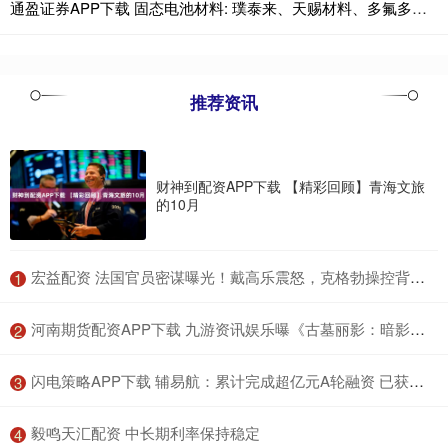
通盈证券APP下载 固态电池材料: 璞泰来、天赐材料、多氟多、星源材质, 谁更具潜力
推荐资讯
财神到配资APP下载 【精彩回顾】青海文旅
的10月
​宏益配资 法国官员密谋曝光！戴高乐震怒，克格勃操控背后：情感陷阱与秘密档案揭秘
1
​河南期货配资APP下载 九游资讯娱乐曝《古墓丽影：暗影》开发团队正打造 3A 新作，计划 2026 年发售
2
​闪电策略APP下载 辅易航：累计完成超亿元A轮融资 已获海外OEM、具身智能领域多个定点项目
3
​毅鸣天汇配资 中长期利率保持稳定
4