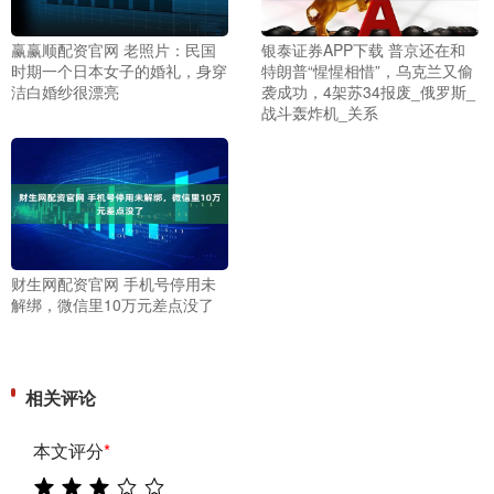
赢赢顺配资官网 老照片：民国
银泰证券APP下载 普京还在和
时期一个日本女子的婚礼，身穿
特朗普“惺惺相惜”，乌克兰又偷
洁白婚纱很漂亮
袭成功，4架苏34报废_俄罗斯_
战斗轰炸机_关系
财生网配资官网 手机号停用未
解绑，微信里10万元差点没了
相关评论
本文评分
*