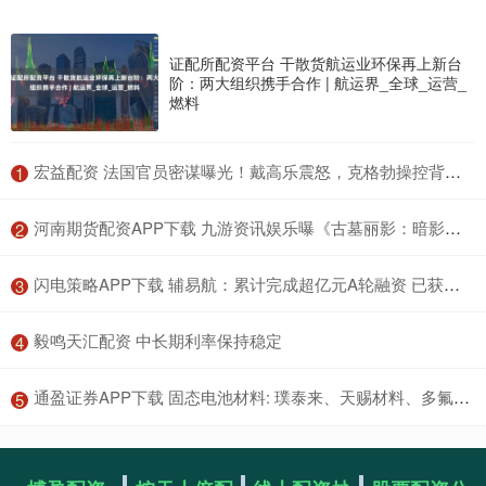
证配所配资平台 干散货航运业环保再上新台
阶：两大组织携手合作 | 航运界_全球_运营_
燃料
​宏益配资 法国官员密谋曝光！戴高乐震怒，克格勃操控背后：情感陷阱与秘密档案揭秘
1
​河南期货配资APP下载 九游资讯娱乐曝《古墓丽影：暗影》开发团队正打造 3A 新作，计划 2026 年发售
2
​闪电策略APP下载 辅易航：累计完成超亿元A轮融资 已获海外OEM、具身智能领域多个定点项目
3
​毅鸣天汇配资 中长期利率保持稳定
4
​通盈证券APP下载 固态电池材料: 璞泰来、天赐材料、多氟多、星源材质, 谁更具潜力
5