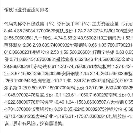
钢铁行业资金流向排名
代码简称今日涨跌幅（%）今日换手率（%）主力资金流量（万元）600516方
8.44 4.35 25084.77000629钒钛股份 1.24 2.32 2774.94601005重庆
2156.90600581八一钢铁 -4.74 9.56 2148.96002110三钢闽光 1.53 1
翔楼新材 2.96 2.98 839.74000932华菱钢铁 0.66 1.03 780.070023
616.09600231凌钢股份 2.58 1.59 560.26600117西宁特钢 0.63 0.9
份 0.74 0.80 151.87300881盛德鑫泰 0.62 8.46 144.59000655金岭矿
39.86600022山东钢铁 0.61 1.20 -74.76000761本钢板材 1.37 0.42
业 -3.67 15.63 -256.43600569安阳钢铁 1.15 2.14 -263.5460039
-266.19002443金洲管道 -0.12 1.60 -289.81600307酒钢宏兴 0.57 0.
尔多斯 0.25 0.80 -637.18000709河钢股份 0.39 0.95 -680.490008
-1048.97002478常宝股份 -0.11 20.61 -1060.71600282南钢股份 0.18
-1222.68000778新兴铸管 -0.46 1.34 -1533.86600507方大特钢 0.65
-1701.37600019宝钢股份 0.39 0.35 -2243.06002075沙钢股份 -0.68 
-6713.40001203大中矿业 -1.19 6.31 -17587.03600010包钢
议，股市有风险，投资需谨慎。