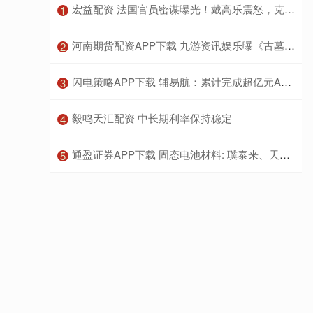
​宏益配资 法国官员密谋曝光！戴高乐震怒，克格勃操控背后：情感陷阱与秘密档案揭秘
1
​河南期货配资APP下载 九游资讯娱乐曝《古墓丽影：暗影》开发团队正打造 3A 新作，计划 2026 年发售
2
​闪电策略APP下载 辅易航：累计完成超亿元A轮融资 已获海外OEM、具身智能领域多个定点项目
3
​毅鸣天汇配资 中长期利率保持稳定
4
​通盈证券APP下载 固态电池材料: 璞泰来、天赐材料、多氟多、星源材质, 谁更具潜力
5