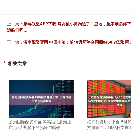
上一篇：
策略联盟APP下载 网友被小黄狗追了二里地，跑不动后停
追咱们吗…
下一篇：
济南配资官网 中国中冶：前10月新签合同额8450.7亿元 同比
相关文章
盈为国际配资平台 鸣鸣很忙赴港上
杠杆配资炒股平台 5月2
市: 万店规模下的光环与暗礁
支撑阻力：18品种支撑